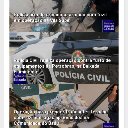
Polícia prende criminoso armado com fuzil
em operação na Vila Sapê
Polícia Civil realiza operação contra furto de
equipamentos da Petrobras, na Baixada
Fluminense
Operação para prender traficantes termina
com fuzil e drogas apreendidos na
Comunidade do Badu