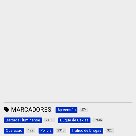
MARCADORES:
Apreensão
274
Baixada Fluminense
Duque de Caxias
2400
6936
Operação
Polícia
Tráfico de Drogas
122
2318
325