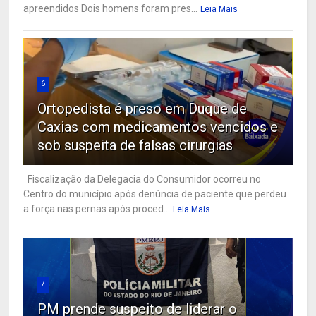
apreendidos Dois homens foram pres...
Leia Mais
6
Ortopedista é preso em Duque de
Caxias com medicamentos vencidos e
sob suspeita de falsas cirurgias
Fiscalização da Delegacia do Consumidor ocorreu no
Centro do município após denúncia de paciente que perdeu
a força nas pernas após proced...
Leia Mais
7
PM prende suspeito de liderar o