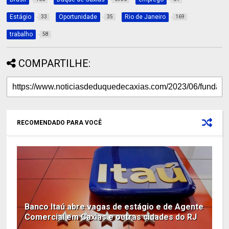
Estágio
Oportunidade
Rio de Janeiro
33
35
169
trabalho
58
COMPARTILHE:
RECOMENDADO PARA VOCÊ
Banco Itaú abre vagas de estágio e de Agente
Comercial em Caxias e outras cidades do RJ