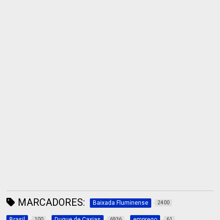
MARCADORES:
Baixada Fluminense
2400
Brasil
Duque de Caxias
emprego
100
6936
61