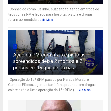
Conhecido como 'Celinho', suspeito foi ferido em troca de
tiros com a PM e levado para hospital; pistola e drogas
foram apreendida...
Leia Mais
7
Ação da PM com fuzis e pistolas
apreendidos deixa 2 mortos e 2
presos em Duque de Caxias
Operação do 15º BPM passou por Parada Morabi e
Campos Elíseos; agentes também apreenderam drogas,
colete e rádio Uma operação do 15º BPM (...
Leia Mais