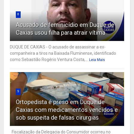
8
Acusado de feminicídio em Duque de
Caxias usou filha para atrair vítima
DUQUE DE CAXIAS - O acusado de assassinar a ex-
companheira a tiros na Baixada Fluminense, identificado
como Sebastião Rogério Ventura Costa,...
Leia Mais
9
Ortopedista é preso em Duque de
Caxias com medicamentos vencidos e
sob suspeita de falsas cirurgias
Fiscalização da Delegacia do Consumidor ocorreu no