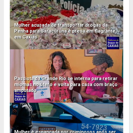
Mulher acusada de transportar drogas da
Penha para Saracuruna é presa em flagrante,
em Caxias
Passista da Grande Rio se interna para retirar
miomas no útero e volta para casa com braço
amputado
Mulher é espancada por criminosos após ser