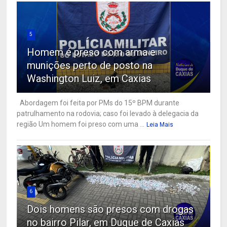
5
Homem é preso com arma e
munições perto de posto na
Washington Luiz, em Caxias
Abordagem foi feita por PMs do 15º BPM durante
patrulhamento na rodovia; caso foi levado à delegacia da
região Um homem foi preso com uma ...
Leia Mais
6
Dois homens são presos com drogas
no bairro Pilar, em Duque de Caxias