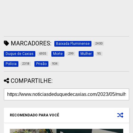
MARCADORES:
Baixada Fluminense
2400
Duque de Caxias
Morte
Mulher
6935
299
95
Polícia
Prisão
2318
934
COMPARTILHE:
RECOMENDADO PARA VOCÊ