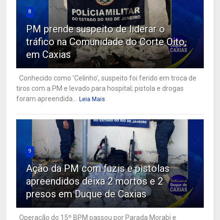
8
PM prende suspeito de liderar o
tráfico na Comunidade do Corte Oito,
em Caxias
Conhecido como 'Celinho', suspeito foi ferido em troca de
tiros com a PM e levado para hospital; pistola e drogas
foram apreendida...
Leia Mais
9
Ação da PM com fuzis e pistolas
apreendidos deixa 2 mortos e 2
presos em Duque de Caxias
Operação do 15º BPM passou por Parada Morabi e