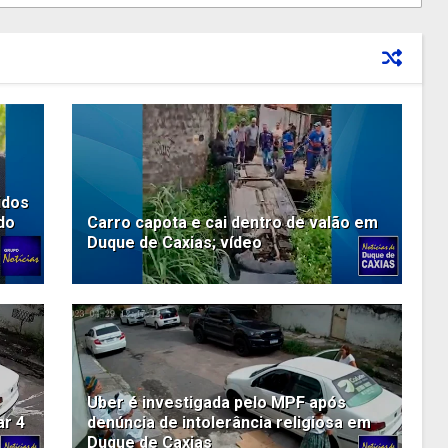
idos
do
Carro capota e cai dentro de valão em
Duque de Caxias; vídeo
Uber é investigada pelo MPF após
ar 4
denúncia de intolerância religiosa em
Duque de Caxias