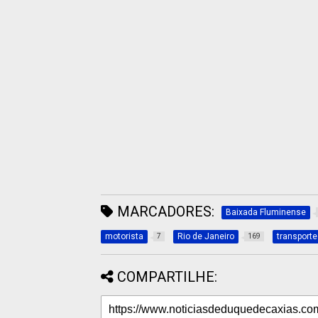
MARCADORES:
Baixada Fluminense
motorista
Rio de Janeiro
transporte
7
169
COMPARTILHE: