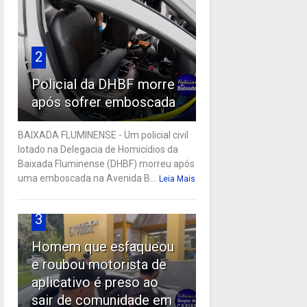
2
Policial da DHBF morre
após sofrer emboscada
BAIXADA FLUMINENSE - Um policial civil
lotado na Delegacia de Homicídios da
Baixada Fluminense (DHBF) morreu após
uma emboscada na Avenida B...
Leia Mais
3
Homem que esfaqueou
e roubou motorista de
aplicativo é preso ao
sair de comunidade em