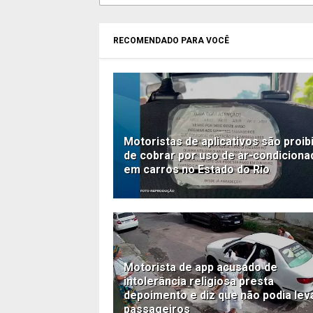
RECOMENDADO PARA VOCÊ
Motoristas de aplicativos são proib
de cobrar por uso de ar-condiciona
em carros no Estado do Rio
Motorista de app acusado de
intolerância religiosa presta
depoimento e diz que não podia lev
passageiros