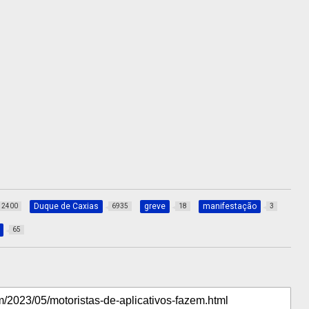
Duque de Caxias
greve
manifestação
2400
6935
18
3
65