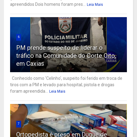
apreendidos Dois homens foram pres...
Leia Mais
6
PM prende suspeito de liderar o
tráfico na Comunidade do Corte Oito,
em Caxias
Conhecido como 'Celinho', suspeito foi ferido em troca de
tiros com a PM e levado para hospital; pistola e drogas
foram apreendida...
Leia Mais
7
Ortopedista é preso em Duque de