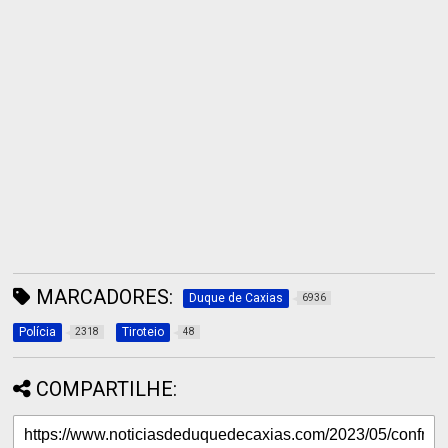
MARCADORES:
Duque de Caxias
6936
Polícia
Tiroteio
2318
48
COMPARTILHE: