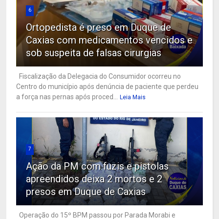
6
Ortopedista é preso em Duque de
Caxias com medicamentos vencidos e
sob suspeita de falsas cirurgias
Fiscalização da Delegacia do Consumidor ocorreu no
Centro do município após denúncia de paciente que perdeu
a força nas pernas após proced...
Leia Mais
7
Ação da PM com fuzis e pistolas
apreendidos deixa 2 mortos e 2
presos em Duque de Caxias
Operação do 15º BPM passou por Parada Morabi e