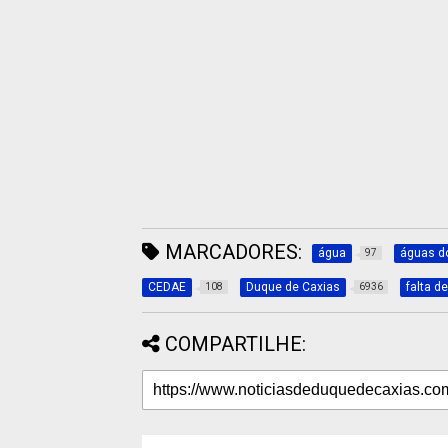
MARCADORES:
água
águas do
97
CEDAE
Duque de Caxias
falta d
108
6936
COMPARTILHE: