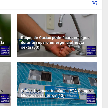
de
Duque de Caxias pode ficar sem água
sta
durante reparo emergencial nesta
sexta (30)
to
Cedae faz manutenção na ETA Campos
Elíseos nesta terça (13)