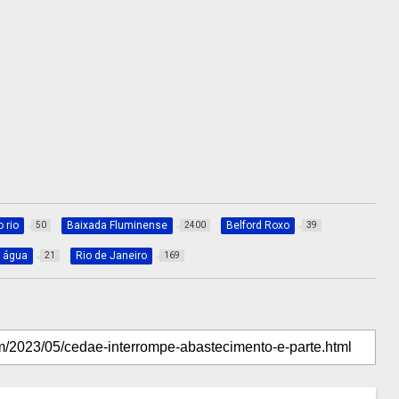
 rio
Baixada Fluminense
Belford Roxo
50
2400
39
e água
Rio de Janeiro
21
169