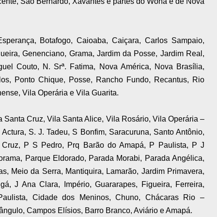
icente, São Bernardo, Xavantes e partes do Wona e de Nova
Esperança, Botafogo, Caioaba, Caiçara, Carlos Sampaio,
ueira, Genenciano, Grama, Jardim da Posse, Jardim Real,
guel Couto, N. Srª. Fatima, Nova América, Nova Brasília,
los, Ponto Chique, Posse, Rancho Fundo, Recantus, Rio
ense, Vila Operária e Vila Guarita.
 Santa Cruz, Vila Santa Alice, Vila Rosário, Vila Operária –
a Actura, S. J. Tadeu, S Bonfim, Saracuruna, Santo Antônio,
a Cruz, P S Pedro, Prq Barão do Amapá, P Paulista, P J
norama, Parque Eldorado, Parada Morabi, Parada Angélica,
, Meio da Serra, Mantiquira, Lamarão, Jardim Primavera,
á, J Ana Clara, Império, Guararapes, Figueira, Ferreira,
 Paulista, Cidade dos Meninos, Chuno, Chácaras Rio –
ângulo, Campos Elísios, Barro Branco, Aviário e Amapá.