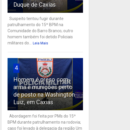
Duque de Caxias
Suspeito tentou fugir durante
patrulhamento do 15º BPM na
Comunidade do Barro Branco; outro
homem também foi detido Policiais
militares do...
Leia Mais
4
Homem é preso com
arma e munições perto
de posto na Washington
Luiz, em Caxias
Abordagem foi feita por PMs do 15º
BPM durante patrulhamento na rodovia;
caso foi levado à delegacia da região Um