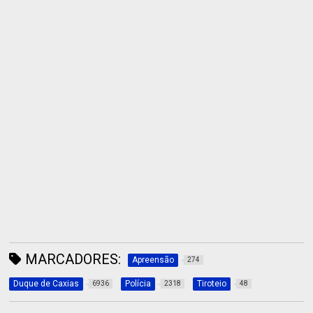
MARCADORES:
Apreensão
274
Duque de Caxias
Polícia
Tiroteio
6936
2318
48