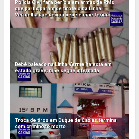
Polícia Civil fará perícia em armas de PMs
que participaram de tiroteio na Linha
Vermelha que deixou bebê e mãe feridos
Bebê baleado na Linha Vermelha está em
estado grave; mãe segue internada
Troca de tiros em Duque de Caxias termina
com criminoso morto