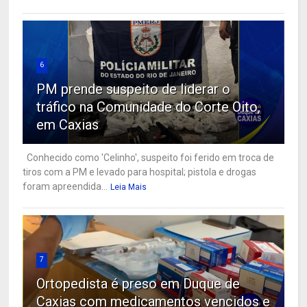
6
PM prende suspeito de liderar o
tráfico na Comunidade do Corte Oito,
em Caxias
Conhecido como 'Celinho', suspeito foi ferido em troca de
tiros com a PM e levado para hospital; pistola e drogas
foram apreendida...
Leia Mais
7
Ortopedista é preso em Duque de
Caxias com medicamentos vencidos e