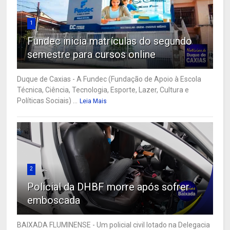
1
Fundec inicia matrículas do segundo
semestre para cursos online
Duque de Caxias - A Fundec (Fundação de Apoio à Escola
Técnica, Ciência, Tecnologia, Esporte, Lazer, Cultura e
Políticas Sociais) ...
Leia Mais
2
Policial da DHBF morre após sofrer
emboscada
BAIXADA FLUMINENSE - Um policial civil lotado na Delegacia