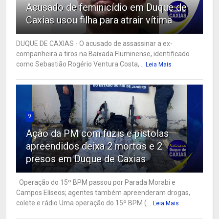
Acusado de feminicídio em Duque de
Caxias usou filha para atrair vítima
DUQUE DE CAXIAS - O acusado de assassinar a ex-
companheira a tiros na Baixada Fluminense, identificado
como Sebastião Rogério Ventura Costa,...
Leia Mais
9
Ação da PM com fuzis e pistolas
apreendidos deixa 2 mortos e 2
presos em Duque de Caxias
Operação do 15º BPM passou por Parada Morabi e
Campos Elíseos; agentes também apreenderam drogas,
colete e rádio Uma operação do 15º BPM (...
Leia Mais