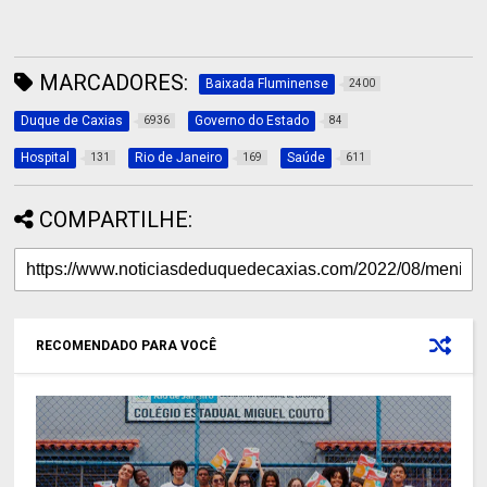
MARCADORES:
Baixada Fluminense
2400
Duque de Caxias
Governo do Estado
6936
84
Hospital
Rio de Janeiro
Saúde
131
169
611
COMPARTILHE:
RECOMENDADO PARA VOCÊ