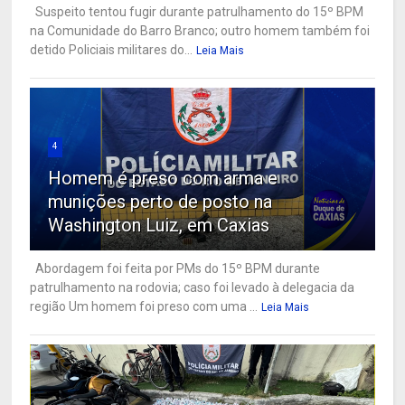
Suspeito tentou fugir durante patrulhamento do 15º BPM
na Comunidade do Barro Branco; outro homem também foi
detido Policiais militares do...
Leia Mais
4
Homem é preso com arma e
munições perto de posto na
Washington Luiz, em Caxias
Abordagem foi feita por PMs do 15º BPM durante
patrulhamento na rodovia; caso foi levado à delegacia da
região Um homem foi preso com uma ...
Leia Mais