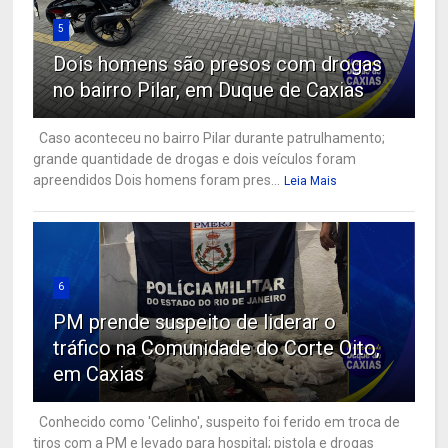
5
Dois homens são presos com drogas
no bairro Pilar, em Duque de Caxias
Caso aconteceu no bairro Pilar durante patrulhamento;
grande quantidade de drogas e dois veículos foram
apreendidos Dois homens foram pres...
Leia Mais
6
PM prende suspeito de liderar o
tráfico na Comunidade do Corte Oito,
em Caxias
Conhecido como 'Celinho', suspeito foi ferido em troca de
tiros com a PM e levado para hospital; pistola e drogas