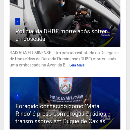
2
Policial da DHBF morre após sofrer
emboscada
BAIXADA FLUMINENSE - Um policial civil lotado na Delegacia
de Homicídios da Baixada Fluminense (DHBF) morreu após
uma emboscada na Avenida B...
Leia Mais
3
Foragido conhecido como ‘Mata
Rindo’ é preso com drogas e rádios
transmissores em Duque de Caxias