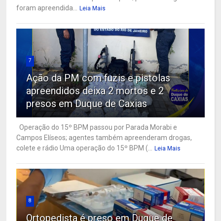
foram apreendida...
Leia Mais
7
Ação da PM com fuzis e pistolas
apreendidos deixa 2 mortos e 2
presos em Duque de Caxias
Operação do 15º BPM passou por Parada Morabi e
Campos Elíseos; agentes também apreenderam drogas,
colete e rádio Uma operação do 15º BPM (...
Leia Mais
8
Ortopedista é preso em Duque de