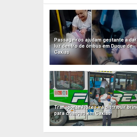
Passageiros ajudam gestante a dar
luz dentro de ônibus em Duque de
Caxias
Transporte Flores irá distribuir bri
para crianças em Caxias