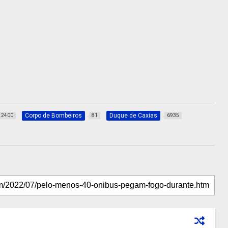
Corpo de Bombeiros
Duque de Caxias
2400
81
6935