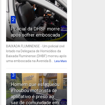
2
Policial da DHBF morre
após sofrer emboscada
BAIXADA FLUMINENSE - Um policial civil
lotado na Delegacia de Homicídios da
Baixada Fluminense (DHBF) morreu após
uma emboscada na Avenida B...
Leia Mais
3
Homem que esfaqueou
e roubou motorista de
aplicativo é preso ao
sair de comunidade em