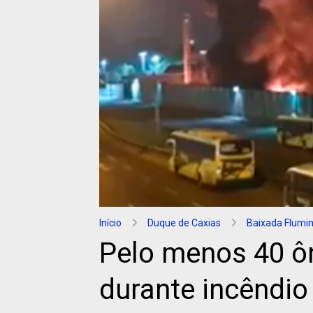
Início
Duque de Caxias
Baixada Flumi
Pelo menos 40 ô
durante incêndio