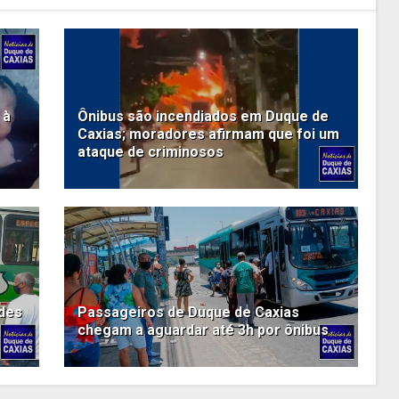
 à
Ônibus são incendiados em Duque de
Caxias; moradores afirmam que foi um
ataque de criminosos
ndes
Passageiros de Duque de Caxias
chegam a aguardar até 3h por ônibus