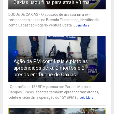
Caxias usou filha para atrair vítima
DUQUE DE CAXIAS - O acusado de assassinar a ex-
companheira a tiros na Baixada Fluminense, identificado
como Sebastião Rogério Ventura Costa,...
Leia Mais
9
Ação da PM com fuzis e pistolas
apreendidos deixa 2 mortos e 2
presos em Duque de Caxias
Operação do 15º BPM passou por Parada Morabi e
Campos Elíseos; agentes também apreenderam drogas,
colete e rádio Uma operação do 15º BPM (...
Leia Mais