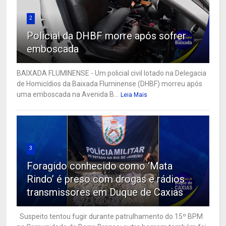
2
Policial da DHBF morre após sofrer
emboscada
BAIXADA FLUMINENSE - Um policial civil lotado na Delegacia
de Homicídios da Baixada Fluminense (DHBF) morreu após
uma emboscada na Avenida B...
Leia Mais
3
Foragido conhecido como ‘Mata
Rindo’ é preso com drogas e rádios
transmissores em Duque de Caxias
Suspeito tentou fugir durante patrulhamento do 15º BPM