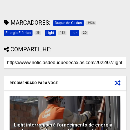
MARCADORES:
Duque de Caxias
6936
Energia Elétrica
Light
Luz
38
113
20
COMPARTILHE:
RECOMENDADO PARA VOCÊ
Light interromperá fornecimento de energia