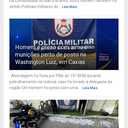
na Comunidade do Barro Branco; outro homem também foi
detido Policiais militares do...
Leia Mais
4
Homem é preso com arma e
munições perto de posto na
Washington Luiz, em Caxias
Abordagem foi feita por PMs do 15º BPM durante
patrulhamento na rodovia; caso foi levado à delegacia da
região Um homem foi preso com uma ...
Leia Mais
5