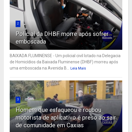
2
Policial da DHBF morre após sofrer
emboscada
BAIXADA FLUMINENSE - Um policial civil lotado na Delegacia
de Homicídios da Baixada Fluminense (DHBF) morreu após
uma emboscada na Avenida B...
Leia Mais
3
Homem que esfaqueou e roubou
motorista de aplicativo é preso ao sair
de comunidade em Caxias