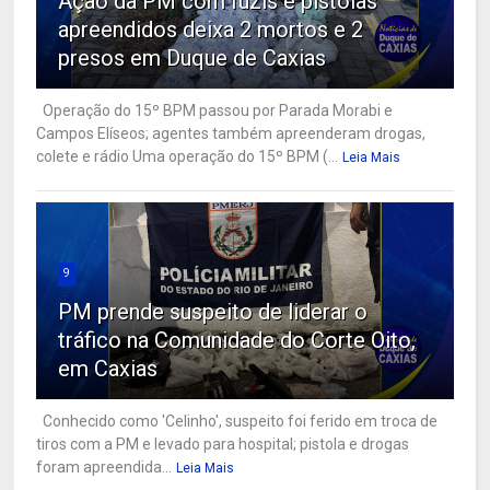
Ação da PM com fuzis e pistolas
apreendidos deixa 2 mortos e 2
presos em Duque de Caxias
Operação do 15º BPM passou por Parada Morabi e
Campos Elíseos; agentes também apreenderam drogas,
colete e rádio Uma operação do 15º BPM (...
Leia Mais
9
PM prende suspeito de liderar o
tráfico na Comunidade do Corte Oito,
em Caxias
Conhecido como 'Celinho', suspeito foi ferido em troca de
tiros com a PM e levado para hospital; pistola e drogas
foram apreendida...
Leia Mais