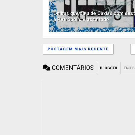
Ônibus que saiu de Caxias com dest
a Petrópolis é assaltado
POSTAGEM MAIS RECENTE
COMENTÁRIOS
BLOGGER
FACE