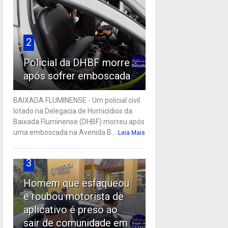
2
Policial da DHBF morre
após sofrer emboscada
BAIXADA FLUMINENSE - Um policial civil
lotado na Delegacia de Homicídios da
Baixada Fluminense (DHBF) morreu após
uma emboscada na Avenida B...
Leia Mais
3
Homem que esfaqueou
e roubou motorista de
aplicativo é preso ao
sair de comunidade em