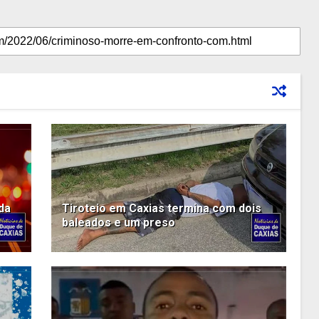
da
Tiroteio em Caxias termina com dois
baleados e um preso