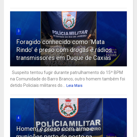
3
Foragido conhecido como ‘Mata
Rindo’ é preso com drogas e rádios
transmissores em Duque de Caxias
Suspeito tentou fugir durante patrulhamento do 15º BPM
na Comunidade do Barro Branco; outro homem também foi
detido Policiais militares do...
Leia Mais
4
Homem é preso com arma e
munições perto de posto na