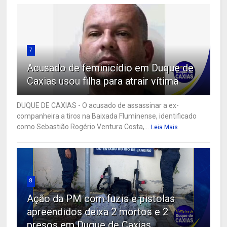
7
Acusado de feminicídio em Duque de
Caxias usou filha para atrair vítima
DUQUE DE CAXIAS - O acusado de assassinar a ex-
companheira a tiros na Baixada Fluminense, identificado
como Sebastião Rogério Ventura Costa,...
Leia Mais
8
Ação da PM com fuzis e pistolas
apreendidos deixa 2 mortos e 2
presos em Duque de Caxias