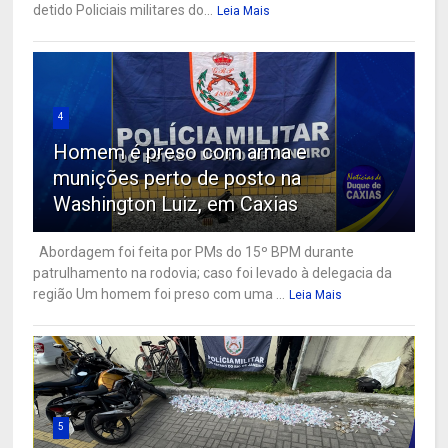
detido Policiais militares do...
Leia Mais
4
Homem é preso com arma e
munições perto de posto na
Washington Luiz, em Caxias
Abordagem foi feita por PMs do 15º BPM durante
patrulhamento na rodovia; caso foi levado à delegacia da
região Um homem foi preso com uma ...
Leia Mais
5