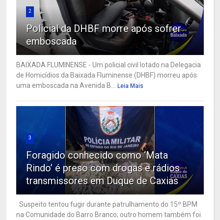
2
Policial da DHBF morre após sofrer
emboscada
BAIXADA FLUMINENSE - Um policial civil lotado na Delegacia
de Homicídios da Baixada Fluminense (DHBF) morreu após
uma emboscada na Avenida B...
Leia Mais
3
Foragido conhecido como ‘Mata
Rindo’ é preso com drogas e rádios
transmissores em Duque de Caxias
Suspeito tentou fugir durante patrulhamento do 15º BPM
na Comunidade do Barro Branco; outro homem também foi