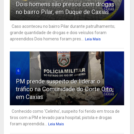
Dois homens são presos com drogas
no bairro Pilar, em Duque de Caxias
Caso aconteceu no bairro Pilar durante patrulhamento;
grande quantidade de drogas e dois veículos foram
apreendidos Dois homens foram pres...
Leia Mais
6
PM prende suspeito de liderar o
tráfico na Comunidade do Corte Oito,
em Caxias
Conhecido como 'Celinho', suspeito foi ferido em troca de
tiros com a PM e levado para hospital; pistola e drogas
foram apreendida...
Leia Mais