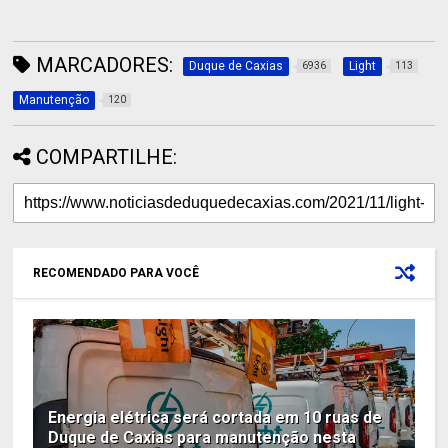
MARCADORES:
Duque de Caxias
Light
6936
113
Manutenção
120
COMPARTILHE:
RECOMENDADO PARA VOCÊ
Energia elétrica será cortada em 10 ruas de
Duque de Caxias para manutenção nesta