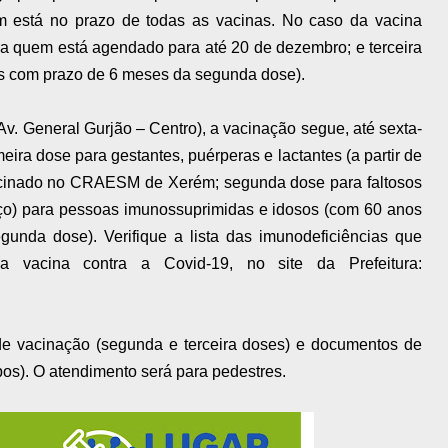
m está no prazo de todas as vacinas. No caso da vacina
ra quem está agendado para até 20 de dezembro; e terceira
is com prazo de 6 meses da segunda dose).
. General Gurjão – Centro), a vacinação segue, até sexta-
meira dose para gestantes, puérperas e lactantes (a partir de
acinado no CRAESM de Xerém; segunda dose para faltosos
orço) para pessoas imunossuprimidas e idosos (com 60 anos
nda dose). Verifique a lista das imunodeficiências que
 vacina contra a Covid-19, no site da Prefeitura:
 de vacinação (segunda e terceira doses) e documentos de
pos). O atendimento será para pedestres.