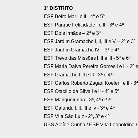
1º DISTRITO
ESF Beira Mar l e ll - 4ª e 5ª
ESF Parque Felicidade l e ll - 3ª e 4ª
ESF Dois Irmãos – 2ª e 3ª
ESF Jardim Gramacho l, ll, lll e V – 2ª e 3ª
ESF Jardim Gramacho lV – 3ª e 4ª
ESF Trevo das Missões l, ll e lll - 5ª e 6ª
ESF Maria Dalva Pereira Gomes l e ll - 2ª e
ESF Gramacho l, ll e lll - 3ª e 4ª
ESF Carlos Roberto Zagari Koeler l e ll - 3ª
ESF Otacílio da Silva l e ll - 4ª e 5ª
ESF Mangueirinha - 3ª, 4ª e 5ª
ESF Calundu l, ll, lll e lv - 3ª e 4ª
ESF Vila São Luiz - 2ª, 3ª e 4ª
UBS Alaíde Cunha / ESF Vila Leopoldina /