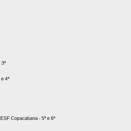
 3ª
 e 4ª
 ESF Copacabana - 5ª e 6ª