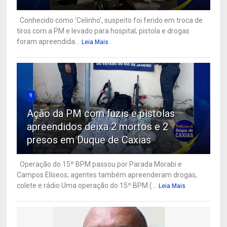
Conhecido como 'Celinho', suspeito foi ferido em troca de
tiros com a PM e levado para hospital; pistola e drogas
foram apreendida...
Leia Mais
9
Ação da PM com fuzis e pistolas
apreendidos deixa 2 mortos e 2
presos em Duque de Caxias
Operação do 15º BPM passou por Parada Morabi e
Campos Elíseos; agentes também apreenderam drogas,
colete e rádio Uma operação do 15º BPM (...
Leia Mais