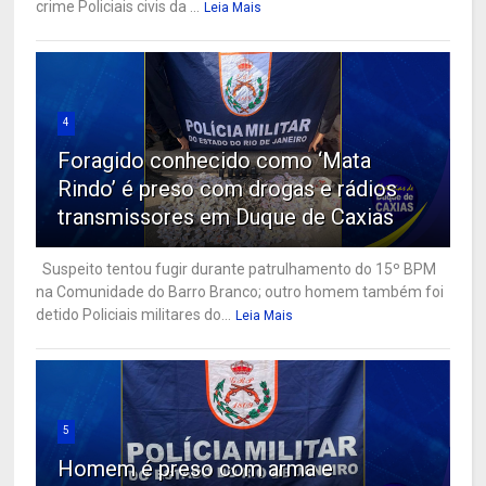
crime Policiais civis da ...
Leia Mais
4
Foragido conhecido como ‘Mata
Rindo’ é preso com drogas e rádios
transmissores em Duque de Caxias
Suspeito tentou fugir durante patrulhamento do 15º BPM
na Comunidade do Barro Branco; outro homem também foi
detido Policiais militares do...
Leia Mais
5
Homem é preso com arma e