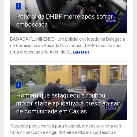
2
Policial da DHBF morre após sofrer
emboscada
BAIXADA FLUMINENSE - Um policial civil lotado na Delegacia
de Homicídios da Baixada Fluminense (DHBF) morreu após
uma emboscada na Avenida B...
Leia Mais
3
Homem que esfaqueou e roubou
motorista de aplicativo é preso ao sair
de comunidade em Caxias
Suspeito pediu corrida para hospital, ameaçou vítima com
faca no pescoço e exigiu dinheiro e Pix; ele confessou o