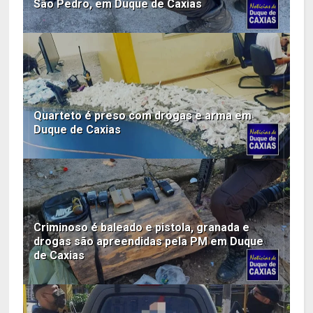
São Pedro, em Duque de Caxias
Quarteto é preso com drogas e arma em
Duque de Caxias
Criminoso é baleado e pistola, granada e
drogas são apreendidas pela PM em Duque
de Caxias