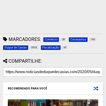
MARCADORES:
Comércio
Coronavírus
28
148
Duque de Caxias
Fiscalização
6936
44
COMPARTILHE:
RECOMENDADO PARA VOCÊ