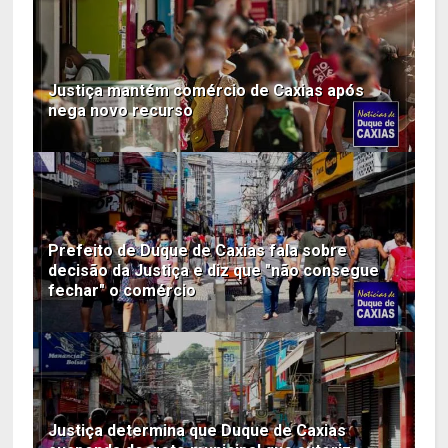
Justiça mantém comércio de Caxias após
nega novo recurso
Prefeito de Duque de Caxias fala sobre
decisão da Justiça e diz que "não consegue
fechar" o comércio
Justiça determina que Duque de Caxias