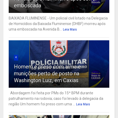
emboscada
BAIXADA FLUMINENSE - Um policial civil lotado na Delegacia
de Homicídios da Baixada Fluminense (DHBF) morreu após
uma emboscada na Avenida B...
Leia Mais
4
Homem é preso com arma e
munições perto de posto na
Washington Luiz, em Caxias
Abordagem foi feita por PMs do 15º BPM durante
patrulhamento na rodovia; caso foi levado à delegacia da
região Um homem foi preso com uma ...
Leia Mais