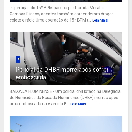
Operação do 15º BPM passou por Parada Morabi e
Campos Elíseos; agentes também apreenderam drogas,
colete e rádio Uma operação do 15º BPM (...
Leia Mais
9
Policial da DHBF morre após sofrer
emboscada
BAIXADA FLUMINENSE - Um policial civil lotado na Delegacia
de Homicídios da Baixada Fluminense (DHBF) morreu após
uma emboscada na Avenida B...
Leia Mais