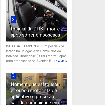
2
Policial da DHBF morre
após sofrer emboscada
BAIXADA FLUMINENSE - Um policial civil
lotado na Delegacia de Homicídios da
Baixada Fluminense (DHBF) morreu após
uma emboscada na Avenida B...
Leia Mais
3
Homem que esfaqueou
e roubou motorista de
aplicativo é preso ao
sair de comunidade em