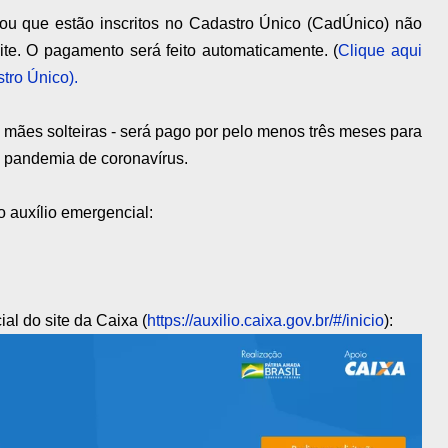
ou que estão inscritos no Cadastro Único (CadÚnico) não
site. O pagamento será feito automaticamente. (
Clique aqui
tro Único).
a mães solteiras - será pago por pelo menos três meses para
 pandemia de coronavírus.
o auxílio emergencial:
ial do site da Caixa (
https://auxilio.caixa.gov.br/#/inicio
):