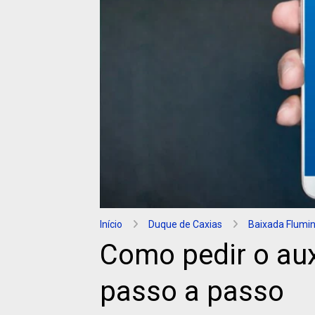
Início
Duque de Caxias
Baixada Flumi
Como pedir o aux
passo a passo