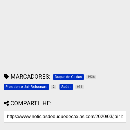
MARCADORES:
Duque de Caxias
6936
Presidente Jair Bolsonaro
Saúde
2
611
COMPARTILHE: