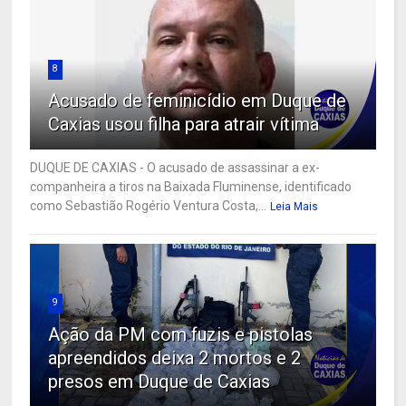
8
Acusado de feminicídio em Duque de
Caxias usou filha para atrair vítima
DUQUE DE CAXIAS - O acusado de assassinar a ex-
companheira a tiros na Baixada Fluminense, identificado
como Sebastião Rogério Ventura Costa,...
Leia Mais
9
Ação da PM com fuzis e pistolas
apreendidos deixa 2 mortos e 2
presos em Duque de Caxias