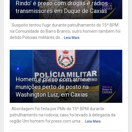
Rindo’ é preso com drogas e rádios
transmissores em Duque de Caxias
Suspeito tentou fugir durante patrulhamento do 15º BPM
na Comunidade do Barro Branco; outro homem também foi
detido Policiais militares do...
Leia Mais
4
Homem é preso com arma e
munições perto de posto na
Washington Luiz, em Caxias
Abordagem foi feita por PMs do 15º BPM durante
patrulhamento na rodovia; caso foi levado à delegacia da
região Um homem foi preso com uma ...
Leia Mais