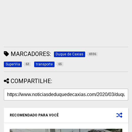
MARCADORES:
Duque de Caxias
6936
SuperVia
transporte
63
65
COMPARTILHE:
RECOMENDADO PARA VOCÊ