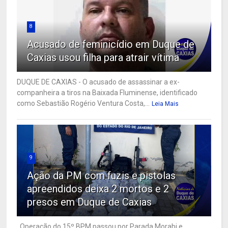
8
Acusado de feminicídio em Duque de
Caxias usou filha para atrair vítima
DUQUE DE CAXIAS - O acusado de assassinar a ex-
companheira a tiros na Baixada Fluminense, identificado
como Sebastião Rogério Ventura Costa,...
Leia Mais
9
Ação da PM com fuzis e pistolas
apreendidos deixa 2 mortos e 2
presos em Duque de Caxias
Operação do 15º BPM passou por Parada Morabi e