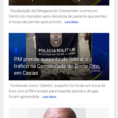
Fiscalização da Delegacia do Consumidor ocorreu no
Centro do município após denúncia de paciente que perdeu
a força nas pernas após proced...
Leia Mais
7
PM prende suspeito de liderar o
tráfico na Comunidade do Corte Oito,
em Caxias
Conhecido como 'Celinho', suspeito foi ferido em troca de
tiros com a PM e levado para hospital; pistola e drogas
foram apreendida...
Leia Mais