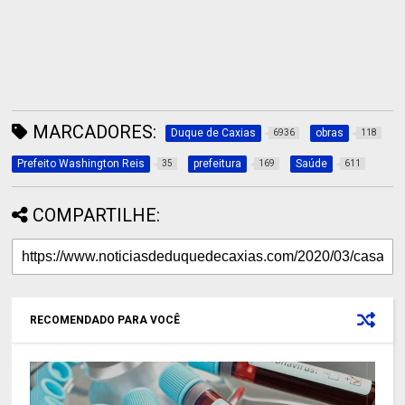
MARCADORES:
Duque de Caxias
obras
6936
118
Prefeito Washington Reis
prefeitura
Saúde
35
169
611
COMPARTILHE:
RECOMENDADO PARA VOCÊ