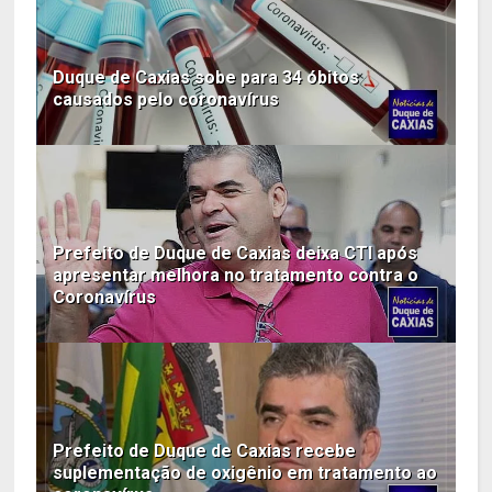
Duque de Caxias sobe para 34 óbitos
causados pelo coronavírus
Prefeito de Duque de Caxias deixa CTI após
apresentar melhora no tratamento contra o
Coronavírus
Prefeito de Duque de Caxias recebe
suplementação de oxigênio em tratamento ao