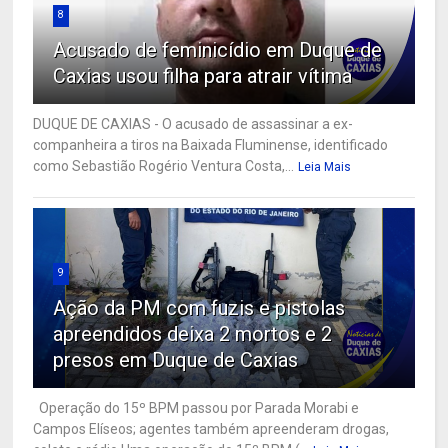
8
Acusado de feminicídio em Duque de
Caxias usou filha para atrair vítima
DUQUE DE CAXIAS - O acusado de assassinar a ex-
companheira a tiros na Baixada Fluminense, identificado
como Sebastião Rogério Ventura Costa,...
Leia Mais
9
Ação da PM com fuzis e pistolas
apreendidos deixa 2 mortos e 2
presos em Duque de Caxias
Operação do 15º BPM passou por Parada Morabi e
Campos Elíseos; agentes também apreenderam drogas,