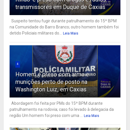
transmissores em Duque de Caxias
Suspeito tentou fugir durante patrulhamento do 15º BPM
na Comunidade do Barro Branco; outro homem também foi
detido Policiais militares do...
Leia Mais
4
Homem é preso com arma e
munições perto de posto na
Washington Luiz, em Caxias
Abordagem foi feita por PMs do 15º BPM durante
patrulhamento na rodovia; caso foi levado à delegacia da
região Um homem foi preso com uma ...
Leia Mais