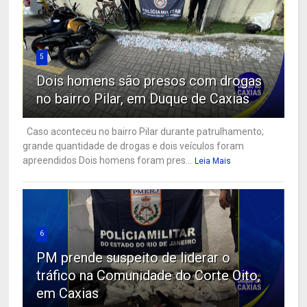
5
Dois homens são presos com drogas
no bairro Pilar, em Duque de Caxias
Caso aconteceu no bairro Pilar durante patrulhamento;
grande quantidade de drogas e dois veículos foram
apreendidos Dois homens foram pres...
Leia Mais
6
PM prende suspeito de liderar o
tráfico na Comunidade do Corte Oito,
em Caxias