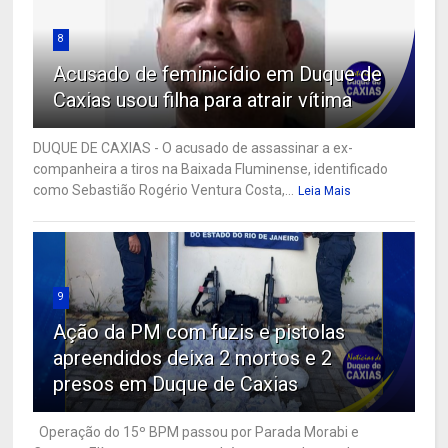
8
Acusado de feminicídio em Duque de
Caxias usou filha para atrair vítima
DUQUE DE CAXIAS - O acusado de assassinar a ex-
companheira a tiros na Baixada Fluminense, identificado
como Sebastião Rogério Ventura Costa,...
Leia Mais
9
Ação da PM com fuzis e pistolas
apreendidos deixa 2 mortos e 2
presos em Duque de Caxias
Operação do 15º BPM passou por Parada Morabi e