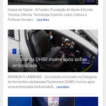
Duque de Caxias - A Fundec (Fundação de Apoio à Escola
Técnica, Ciência, Tecnologia, Esporte, Lazer, Cultura e
Políticas Sociais) ...
Leia Mais
2
Policial da DHBF morre após sofrer
emboscada
BAIXADA FLUMINENSE - Um policial civil lotado na Delegacia
de Homicídios da Baixada Fluminense (DHBF) morreu após
uma emboscada na Avenida B...
Leia Mais