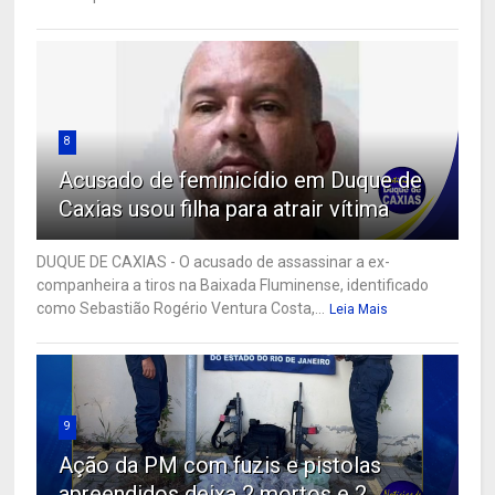
8
Acusado de feminicídio em Duque de
Caxias usou filha para atrair vítima
DUQUE DE CAXIAS - O acusado de assassinar a ex-
companheira a tiros na Baixada Fluminense, identificado
como Sebastião Rogério Ventura Costa,...
Leia Mais
9
Ação da PM com fuzis e pistolas
apreendidos deixa 2 mortos e 2