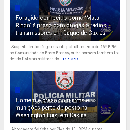
3
Foragido conhecido como ‘Mata
Rindo’ é preso com drogas e rádios
transmissores em Duque de Caxias
Suspeito tentou fugir durante patrulhamento do 15º BPM
na Comunidade do Barro Branco; outro homem também foi
detido Policiais militares do...
Leia Mais
4
Homem é preso com arma e
munições perto de posto na
Washington Luiz, em Caxias
Abordagem foi feita por PMs do 15º BPM durante