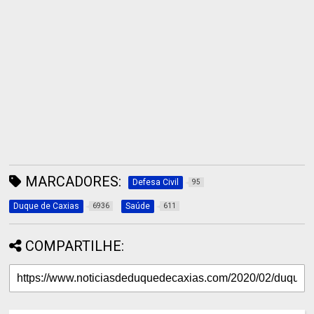
MARCADORES:
Defesa Civil
95
Duque de Caxias
Saúde
6936
611
COMPARTILHE: