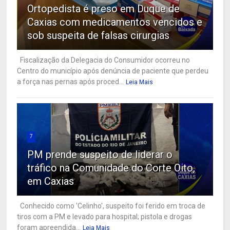
Ortopedista é preso em Duque de
Caxias com medicamentos vencidos e
sob suspeita de falsas cirurgias
Fiscalização da Delegacia do Consumidor ocorreu no
Centro do município após denúncia de paciente que perdeu
a força nas pernas após proced...
Leia Mais
7
PM prende suspeito de liderar o
tráfico na Comunidade do Corte Oito,
em Caxias
Conhecido como 'Celinho', suspeito foi ferido em troca de
tiros com a PM e levado para hospital; pistola e drogas
foram apreendida...
Leia Mais