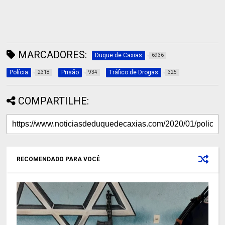
MARCADORES:
Duque de Caxias
6936
Polícia
Prisão
Tráfico de Drogas
2318
934
325
COMPARTILHE:
RECOMENDADO PARA VOCÊ