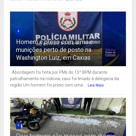
4
Homem é preso com arma e
munições perto de posto na
Washington Luiz, em Caxias
Abordagem foi feita por PMs do 15º BPM durante
patrulhamento na rodovia; caso foi levado à delegacia da
região Um homem foi preso com uma ...
Leia Mais
5