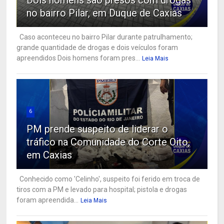
Dois homens são presos com drogas
no bairro Pilar, em Duque de Caxias
Caso aconteceu no bairro Pilar durante patrulhamento;
grande quantidade de drogas e dois veículos foram
apreendidos Dois homens foram pres...
Leia Mais
6
PM prende suspeito de liderar o
tráfico na Comunidade do Corte Oito,
em Caxias
Conhecido como 'Celinho', suspeito foi ferido em troca de
tiros com a PM e levado para hospital; pistola e drogas
foram apreendida...
Leia Mais