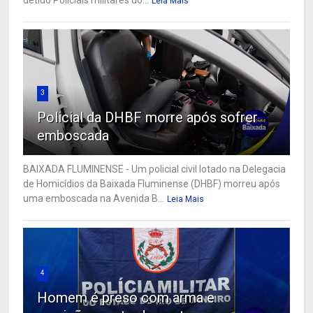
detido Policiais militares do...
Leia Mais
3
Policial da DHBF morre após sofrer
emboscada
BAIXADA FLUMINENSE - Um policial civil lotado na Delegacia
de Homicídios da Baixada Fluminense (DHBF) morreu após
uma emboscada na Avenida B...
Leia Mais
4
Homem é preso com arma e