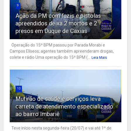
9
Ação da PM com fuzis e pistolas
apreendidos deixa 2 mortos e 2
presos em Duque de Caxias
Operação do 15º BPM passou por Parada Morabi e
Campos Elíseos; agentes também apreenderam drogas,
colete e rádio Uma operação do 15º BPM (...
Leia Mais
10
Mutirão de saúde e serviços leva
carreta de atendimento especializado
ao bairro Imbariê
Teve início nesta segunda-feira (20/07) e vai até 1º de