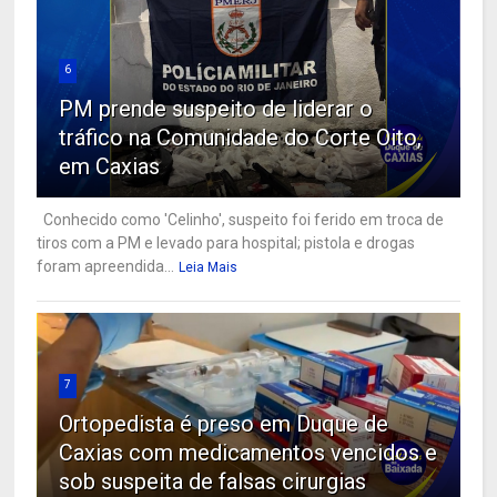
6
PM prende suspeito de liderar o
tráfico na Comunidade do Corte Oito,
em Caxias
Conhecido como 'Celinho', suspeito foi ferido em troca de
tiros com a PM e levado para hospital; pistola e drogas
foram apreendida...
Leia Mais
7
Ortopedista é preso em Duque de
Caxias com medicamentos vencidos e
sob suspeita de falsas cirurgias