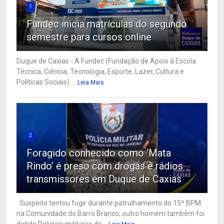
1
Fundec inicia matrículas do segundo
semestre para cursos online
Duque de Caxias - A Fundec (Fundação de Apoio à Escola
Técnica, Ciência, Tecnologia, Esporte, Lazer, Cultura e
Políticas Sociais) ...
Leia Mais
2
Foragido conhecido como ‘Mata
Rindo’ é preso com drogas e rádios
transmissores em Duque de Caxias
Suspeito tentou fugir durante patrulhamento do 15º BPM
na Comunidade do Barro Branco; outro homem também foi