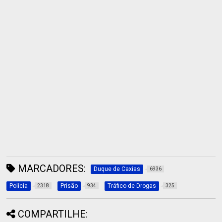
MARCADORES:
Duque de Caxias
6936
Polícia
Prisão
Tráfico de Drogas
2318
934
325
COMPARTILHE: