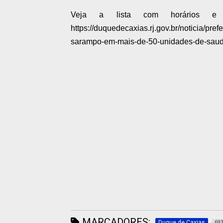
Veja a lista com horários e 
https://duquedecaxias.rj.gov.br/noticia/pre
sarampo-em-mais-de-50-unidades-de-saud
MARCADORES:
Duque de Caxias
69