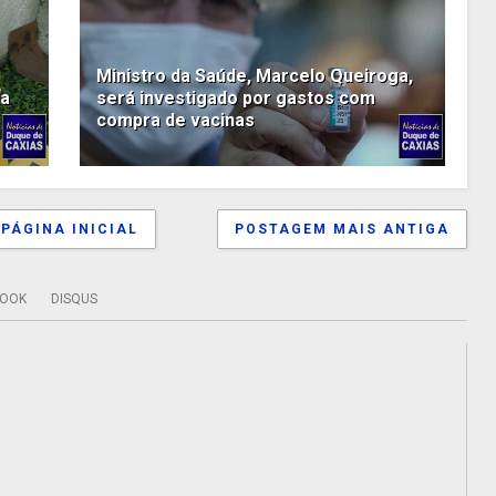
Ministro da Saúde, Marcelo Queiroga,
 a
será investigado por gastos com
compra de vacinas
PÁGINA INICIAL
POSTAGEM MAIS ANTIGA
BOOK
DISQUS