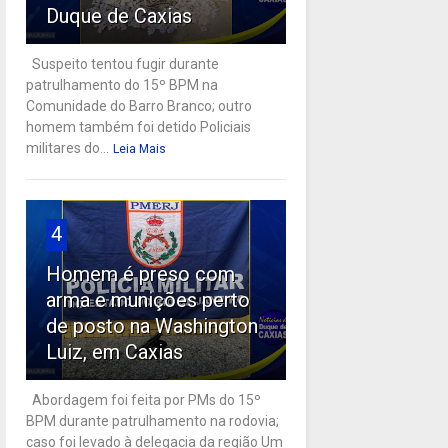
Duque de Caxias
Suspeito tentou fugir durante
patrulhamento do 15º BPM na
Comunidade do Barro Branco; outro
homem também foi detido Policiais
militares do...
Leia Mais
4
Homem é preso com
arma e munições perto
de posto na Washington
Luiz, em Caxias
Abordagem foi feita por PMs do 15º
BPM durante patrulhamento na rodovia;
caso foi levado à delegacia da região Um