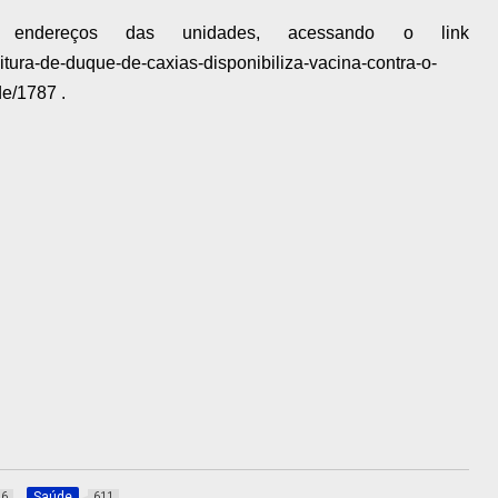
endereços das unidades, acessando o link
feitura-de-duque-de-caxias-disponibiliza-vacina-contra-o-
e/1787 .
Saúde
36
611