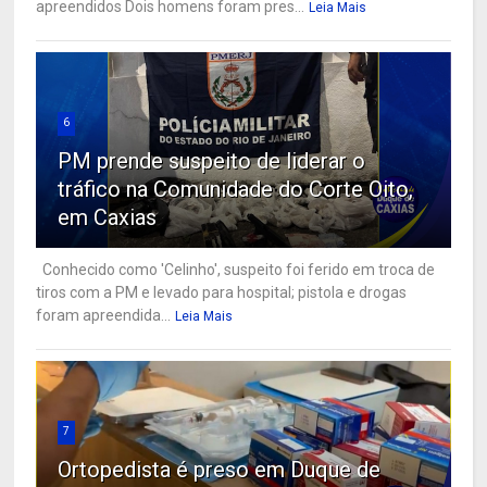
apreendidos Dois homens foram pres...
Leia Mais
6
PM prende suspeito de liderar o
tráfico na Comunidade do Corte Oito,
em Caxias
Conhecido como 'Celinho', suspeito foi ferido em troca de
tiros com a PM e levado para hospital; pistola e drogas
foram apreendida...
Leia Mais
7
Ortopedista é preso em Duque de