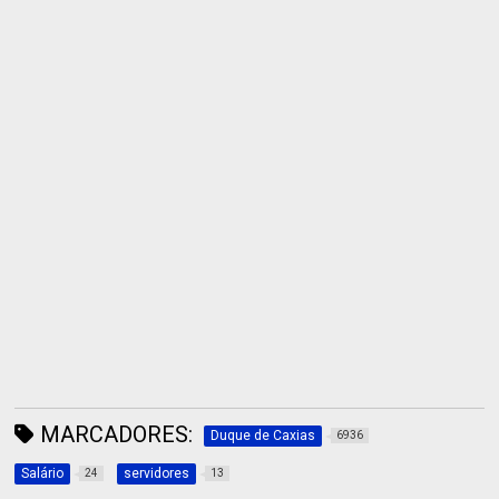
MARCADORES:
Duque de Caxias
6936
Salário
servidores
24
13