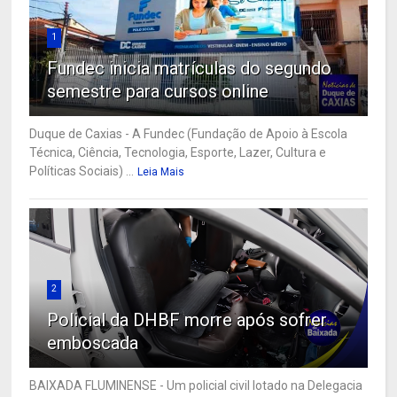
1
Fundec inicia matrículas do segundo
semestre para cursos online
Duque de Caxias - A Fundec (Fundação de Apoio à Escola
Técnica, Ciência, Tecnologia, Esporte, Lazer, Cultura e
Políticas Sociais) ...
Leia Mais
2
Policial da DHBF morre após sofrer
emboscada
BAIXADA FLUMINENSE - Um policial civil lotado na Delegacia