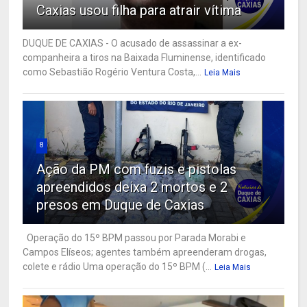
Caxias usou filha para atrair vítima
DUQUE DE CAXIAS - O acusado de assassinar a ex-
companheira a tiros na Baixada Fluminense, identificado
como Sebastião Rogério Ventura Costa,...
Leia Mais
8
Ação da PM com fuzis e pistolas
apreendidos deixa 2 mortos e 2
presos em Duque de Caxias
Operação do 15º BPM passou por Parada Morabi e
Campos Elíseos; agentes também apreenderam drogas,
colete e rádio Uma operação do 15º BPM (...
Leia Mais