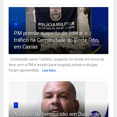
6
PM prende suspeito de liderar o
tráfico na Comunidade do Corte Oito,
em Caxias
Conhecido como 'Celinho', suspeito foi ferido em troca de
tiros com a PM e levado para hospital; pistola e drogas
foram apreendida...
Leia Mais
7
Acusado de feminicídio em Duque de