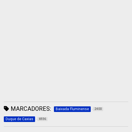
MARCADORES:
Baixada Fluminense
2400
Duque de Caxias
6936