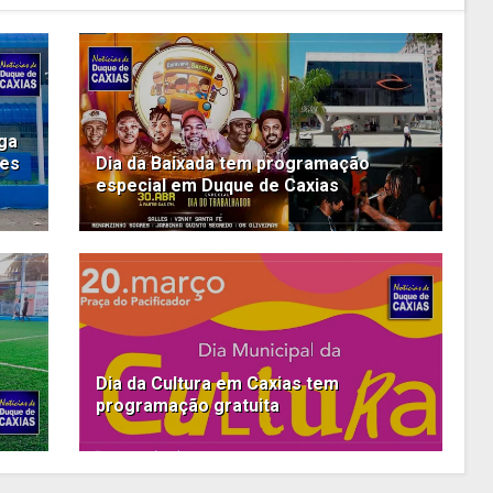
ega
tes
Dia da Baixada tem programação
especial em Duque de Caxias
Dia da Cultura em Caxias tem
programação gratuita