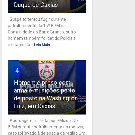
Duque de Caxias
Suspeito tentou fugir durante
patrulhamento do 15º BPM na
Comunidade do Barro Branco; outro
homem também foi detido Policiais
militares do...
Leia Mais
4
Homem é preso com
arma e munições perto
de posto na Washington
Luiz, em Caxias
Abordagem foi feita por PMs do 15º
BPM durante patrulhamento na rodovia;
caso foi levado à delegacia da região Um