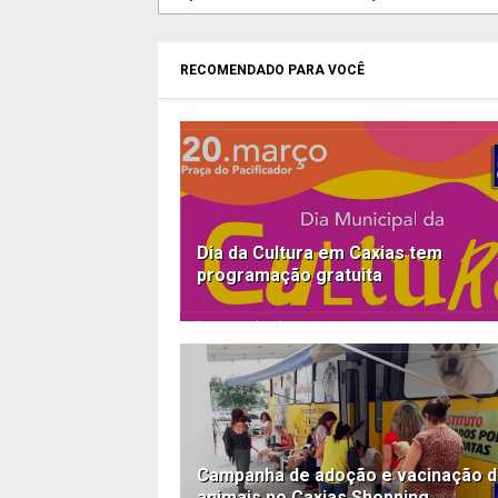
RECOMENDADO PARA VOCÊ
Dia da Cultura em Caxias tem
programação gratuita
Campanha de adoção e vacinação 
animais no Caxias Shopping