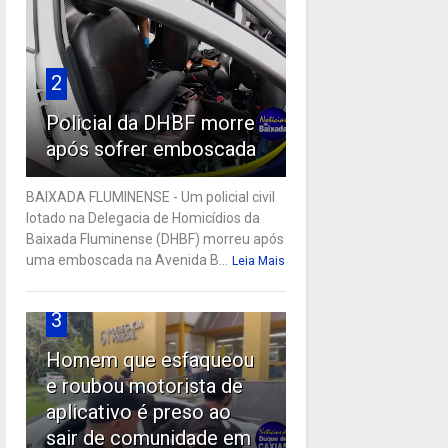
2
Policial da DHBF morre
após sofrer emboscada
BAIXADA FLUMINENSE - Um policial civil
lotado na Delegacia de Homicídios da
Baixada Fluminense (DHBF) morreu após
uma emboscada na Avenida B...
Leia Mais
3
Homem que esfaqueou
e roubou motorista de
aplicativo é preso ao
sair de comunidade em