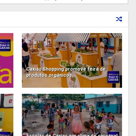
Caxias Shopping promove feira de
produtos orgânicos
de
Escolas de Caxias em clima de carnaval