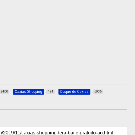
Caxias Shopping
Duque de Caxias
2400
194
6936