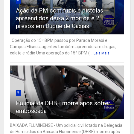
Ação da PM com fuzis e pistolas
apreendidos deixa 2 mortos e 2
presos em Duque de Caxias
Operação do 15º BPM passou por Parada Morabi e
Campos Elíseos; agentes também apreenderam drogas,
colete e rádio Uma operação do 15º BPM (...
Leia Mais
9
Policial da DHBF morre após sofrer
emboscada
BAIXADA FLUMINENSE - Um policial civil lotado na Delegacia
de Homicídios da Baixada Fluminense (DHBF) morreu após