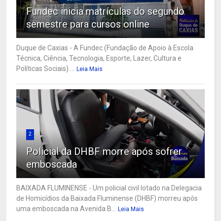
Fundec inicia matrículas do segundo
semestre para cursos online
Duque de Caxias - A Fundec (Fundação de Apoio à Escola
Técnica, Ciência, Tecnologia, Esporte, Lazer, Cultura e
Políticas Sociais) ...
Leia Mais
2
Policial da DHBF morre após sofrer
emboscada
BAIXADA FLUMINENSE - Um policial civil lotado na Delegacia
de Homicídios da Baixada Fluminense (DHBF) morreu após
uma emboscada na Avenida B...
Leia Mais