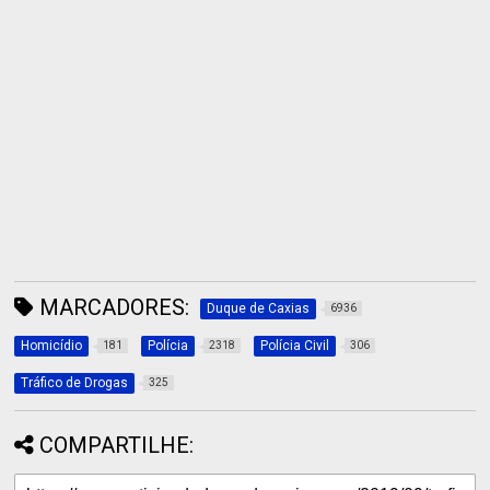
MARCADORES:
Duque de Caxias
6936
Homicídio
Polícia
Polícia Civil
181
2318
306
Tráfico de Drogas
325
COMPARTILHE: