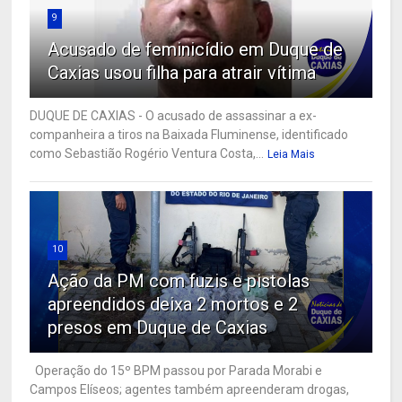
9
Acusado de feminicídio em Duque de
Caxias usou filha para atrair vítima
DUQUE DE CAXIAS - O acusado de assassinar a ex-
companheira a tiros na Baixada Fluminense, identificado
como Sebastião Rogério Ventura Costa,...
Leia Mais
10
Ação da PM com fuzis e pistolas
apreendidos deixa 2 mortos e 2
presos em Duque de Caxias
Operação do 15º BPM passou por Parada Morabi e
Campos Elíseos; agentes também apreenderam drogas,