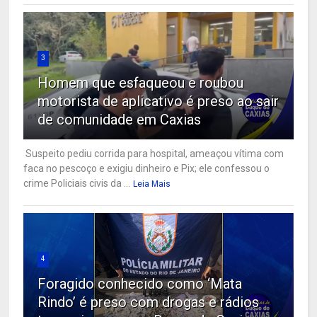
3
Homem que esfaqueou e roubou
motorista de aplicativo é preso ao sair
de comunidade em Caxias
Suspeito pediu corrida para hospital, ameaçou vítima com
faca no pescoço e exigiu dinheiro e Pix; ele confessou o
crime Policiais civis da ...
Leia Mais
4
Foragido conhecido como ‘Mata
Rindo’ é preso com drogas e rádios