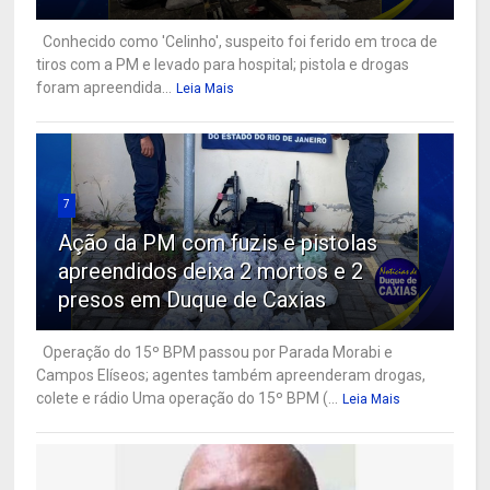
Conhecido como 'Celinho', suspeito foi ferido em troca de
tiros com a PM e levado para hospital; pistola e drogas
foram apreendida...
Leia Mais
7
Ação da PM com fuzis e pistolas
apreendidos deixa 2 mortos e 2
presos em Duque de Caxias
Operação do 15º BPM passou por Parada Morabi e
Campos Elíseos; agentes também apreenderam drogas,
colete e rádio Uma operação do 15º BPM (...
Leia Mais