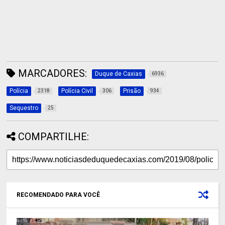
MARCADORES:
Duque de Caxias
6936
Polícia
Polícia Civil
Prisão
2318
306
934
Sequestro
25
COMPARTILHE:
RECOMENDADO PARA VOCÊ