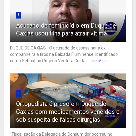
8
Acusado de feminicídio em Duque de
Caxias usou filha para atrair vítima
DUQUE DE CAXIAS - O acusado de assassinar a ex-
companheira a tiros na Baixada Fluminense, identificado
como Sebastião Rogério Ventura Costa,...
Leia Mais
9
Ortopedista é preso em Duque de
Caxias com medicamentos vencidos e
sob suspeita de falsas cirurgias
Fiscalização da Delegacia do Consumidor ocorreu no