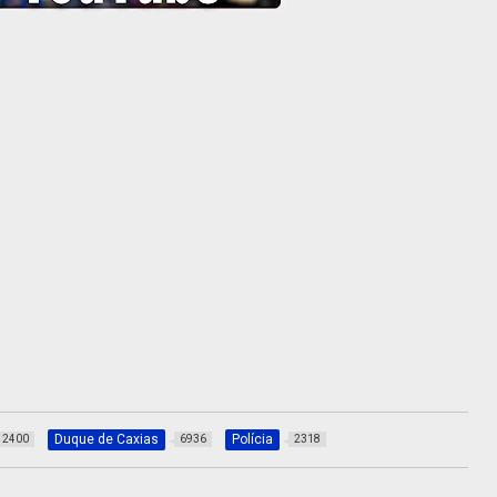
Duque de Caxias
Polícia
2400
6936
2318