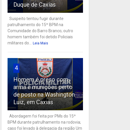
Duque de Caxias
Suspeito tentou fugir durante
patrulhamento do 15º BPM na
Comunidade do Barro Branco; outro
homem também foi detido Policiais
militares do...
Leia Mais
4
Homem é preso com
arma e munições perto
de posto na Washington
Luiz, em Caxias
Abordagem foi feita por PMs do 15º
BPM durante patrulhamento na rodovia;
caso foi levado à delegacia da região Um