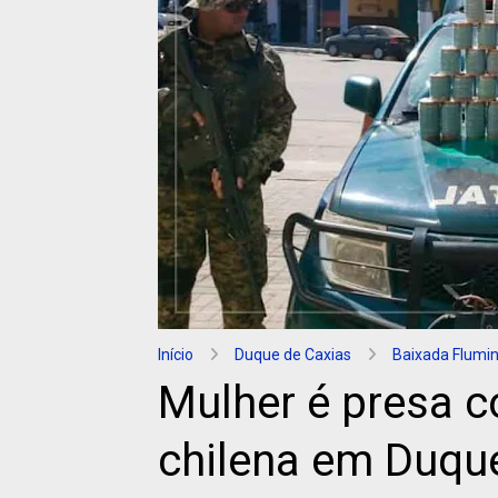
Início
Duque de Caxias
Baixada Flumi
Mulher é presa c
chilena em Duqu