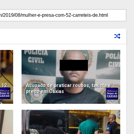
 12
Acusado de praticar roubos, taxista é
preso em Caxias