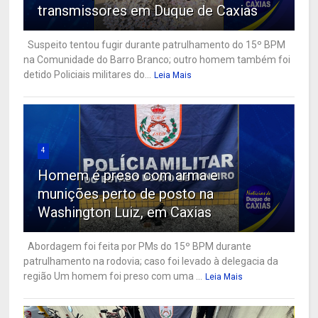
transmissores em Duque de Caxias
Suspeito tentou fugir durante patrulhamento do 15º BPM
na Comunidade do Barro Branco; outro homem também foi
detido Policiais militares do...
Leia Mais
4
Homem é preso com arma e
munições perto de posto na
Washington Luiz, em Caxias
Abordagem foi feita por PMs do 15º BPM durante
patrulhamento na rodovia; caso foi levado à delegacia da
região Um homem foi preso com uma ...
Leia Mais