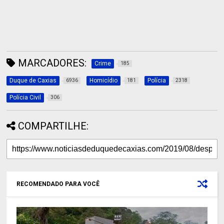
MARCADORES:
Crime
185
Duque de Caxias
Homicídio
Polícia
6936
181
2318
Polícia Civil
306
COMPARTILHE:
RECOMENDADO PARA VOCÊ