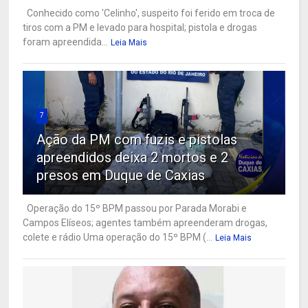
Conhecido como 'Celinho', suspeito foi ferido em troca de
tiros com a PM e levado para hospital; pistola e drogas
foram apreendida...
Leia Mais
7
Ação da PM com fuzis e pistolas
apreendidos deixa 2 mortos e 2
presos em Duque de Caxias
Operação do 15º BPM passou por Parada Morabi e
Campos Elíseos; agentes também apreenderam drogas,
colete e rádio Uma operação do 15º BPM (...
Leia Mais