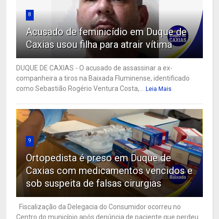
8
Acusado de feminicídio em Duque de
Caxias usou filha para atrair vítima
DUQUE DE CAXIAS - O acusado de assassinar a ex-
companheira a tiros na Baixada Fluminense, identificado
como Sebastião Rogério Ventura Costa,...
Leia Mais
9
Ortopedista é preso em Duque de
Caxias com medicamentos vencidos e
sob suspeita de falsas cirurgias
Fiscalização da Delegacia do Consumidor ocorreu no
Centro do município após denúncia de paciente que perdeu