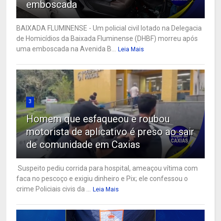
emboscada
BAIXADA FLUMINENSE - Um policial civil lotado na Delegacia
de Homicídios da Baixada Fluminense (DHBF) morreu após
uma emboscada na Avenida B...
Leia Mais
3
Homem que esfaqueou e roubou
motorista de aplicativo é preso ao sair
de comunidade em Caxias
Suspeito pediu corrida para hospital, ameaçou vítima com
faca no pescoço e exigiu dinheiro e Pix; ele confessou o
crime Policiais civis da ...
Leia Mais