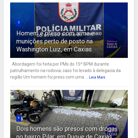
3
Homem é preso com arma e
munições perto de posto na
Washington Luiz, em Caxias
Abordagem foi feita por PMs do 15º BPM durante
patrulhamento na rodovia; caso foi levado à delegacia da
região Um homem foi preso com uma ...
Leia Mais
4
Dois homens são presos com drogas
no bairro Pilar, em Duque de Caxias