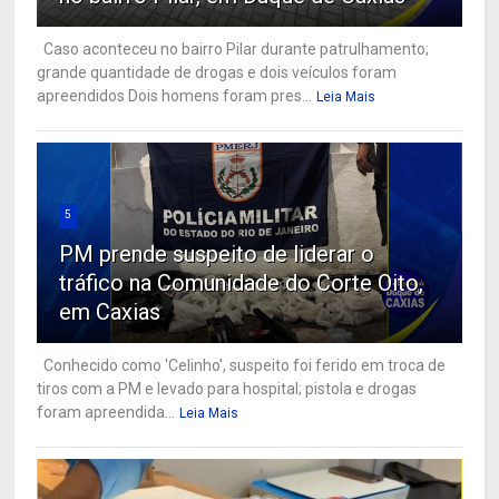
Caso aconteceu no bairro Pilar durante patrulhamento;
grande quantidade de drogas e dois veículos foram
apreendidos Dois homens foram pres...
Leia Mais
5
PM prende suspeito de liderar o
tráfico na Comunidade do Corte Oito,
em Caxias
Conhecido como 'Celinho', suspeito foi ferido em troca de
tiros com a PM e levado para hospital; pistola e drogas
foram apreendida...
Leia Mais