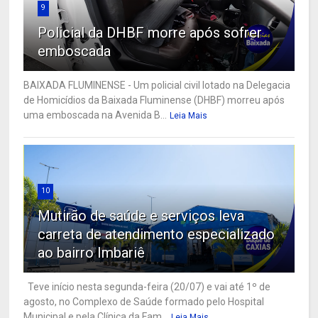
9
Policial da DHBF morre após sofrer
emboscada
BAIXADA FLUMINENSE - Um policial civil lotado na Delegacia
de Homicídios da Baixada Fluminense (DHBF) morreu após
uma emboscada na Avenida B...
Leia Mais
10
Mutirão de saúde e serviços leva
carreta de atendimento especializado
ao bairro Imbariê
Teve início nesta segunda-feira (20/07) e vai até 1º de
agosto, no Complexo de Saúde formado pelo Hospital
Municipal e pela Clínica da Fam...
Leia Mais