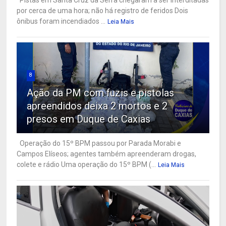
Pistas em Santa Cruz da Serra chegaram a ser interditadas
por cerca de uma hora; não há registro de feridos Dois
ônibus foram incendiados ...
Leia Mais
8
Ação da PM com fuzis e pistolas
apreendidos deixa 2 mortos e 2
presos em Duque de Caxias
Operação do 15º BPM passou por Parada Morabi e
Campos Elíseos; agentes também apreenderam drogas,
colete e rádio Uma operação do 15º BPM (...
Leia Mais