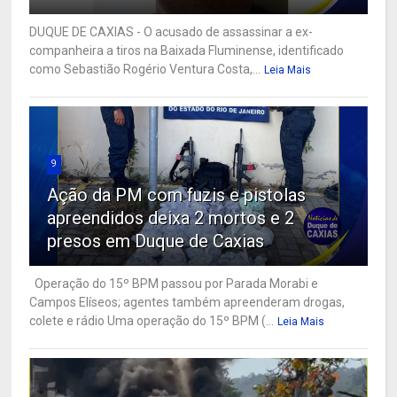
DUQUE DE CAXIAS - O acusado de assassinar a ex-
companheira a tiros na Baixada Fluminense, identificado
como Sebastião Rogério Ventura Costa,...
Leia Mais
9
Ação da PM com fuzis e pistolas
apreendidos deixa 2 mortos e 2
presos em Duque de Caxias
Operação do 15º BPM passou por Parada Morabi e
Campos Elíseos; agentes também apreenderam drogas,
colete e rádio Uma operação do 15º BPM (...
Leia Mais