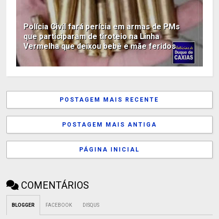
Polícia Civil fará perícia em armas de PMs
que participaram de tiroteio na Linha
Vermelha que deixou bebê e mãe feridos
POSTAGEM MAIS RECENTE
POSTAGEM MAIS ANTIGA
PÁGINA INICIAL
COMENTÁRIOS
BLOGGER
FACEBOOK
DISQUS