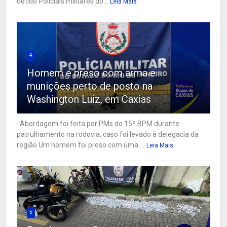
detido Policiais militares do...
Leia Mais
4
Homem é preso com arma e
munições perto de posto na
Washington Luiz, em Caxias
Abordagem foi feita por PMs do 15º BPM durante
patrulhamento na rodovia; caso foi levado à delegacia da
região Um homem foi preso com uma ...
Leia Mais
5