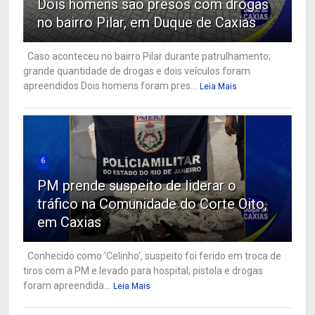
Dois homens são presos com drogas
no bairro Pilar, em Duque de Caxias
Caso aconteceu no bairro Pilar durante patrulhamento;
grande quantidade de drogas e dois veículos foram
apreendidos Dois homens foram pres...
Leia Mais
6
PM prende suspeito de liderar o
tráfico na Comunidade do Corte Oito,
em Caxias
Conhecido como 'Celinho', suspeito foi ferido em troca de
tiros com a PM e levado para hospital; pistola e drogas
foram apreendida...
Leia Mais