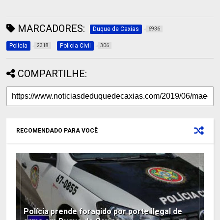
MARCADORES:
Duque de Caxias
6936
Polícia
Polícia Civil
2318
306
COMPARTILHE:
RECOMENDADO PARA VOCÊ
Polícia prende foragido por porte ilegal de