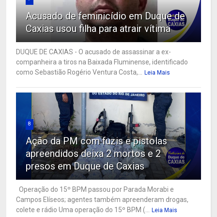
Acusado de feminicídio em Duque de
Caxias usou filha para atrair vítima
DUQUE DE CAXIAS - O acusado de assassinar a ex-
companheira a tiros na Baixada Fluminense, identificado
como Sebastião Rogério Ventura Costa,...
Leia Mais
8
Ação da PM com fuzis e pistolas
apreendidos deixa 2 mortos e 2
presos em Duque de Caxias
Operação do 15º BPM passou por Parada Morabi e
Campos Elíseos; agentes também apreenderam drogas,
colete e rádio Uma operação do 15º BPM (...
Leia Mais