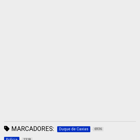
MARCADORES:
Duque de Caxias
6936
Polícia
2318