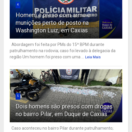
4
Homem é preso com arma e
munições perto de posto na
Washington Luiz, em Caxias
Abordagem foi feita por PMs do 15º BPM durante
patrulhamento na rodovia; caso foi levado à delegacia da
região Um homem foi preso com uma ...
Leia Mais
5
Dois homens são presos com drogas
no bairro Pilar, em Duque de Caxias
Caso aconteceu no bairro Pilar durante patrulhamento;