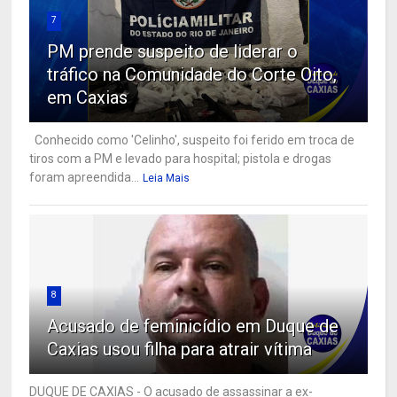
7
PM prende suspeito de liderar o
tráfico na Comunidade do Corte Oito,
em Caxias
Conhecido como 'Celinho', suspeito foi ferido em troca de
tiros com a PM e levado para hospital; pistola e drogas
foram apreendida...
Leia Mais
8
Acusado de feminicídio em Duque de
Caxias usou filha para atrair vítima
DUQUE DE CAXIAS - O acusado de assassinar a ex-