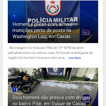
4
Homem é preso com arma e
munições perto de posto na
Washington Luiz, em Caxias
Abordagem foi feita por PMs do 15º BPM durante
patrulhamento na rodovia; caso foi levado à delegacia da
região Um homem foi preso com uma ...
Leia Mais
5
Dois homens são presos com drogas
no bairro Pilar, em Duque de Caxias