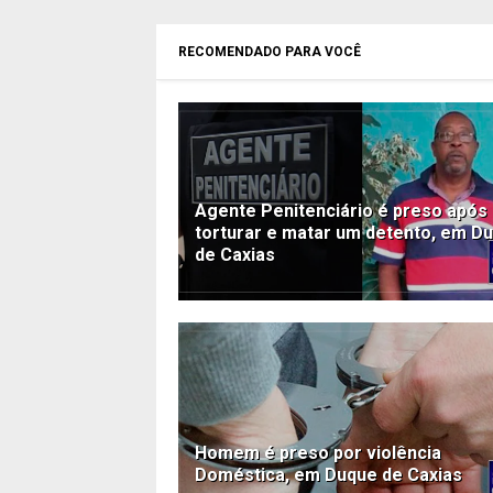
RECOMENDADO PARA VOCÊ
Agente Penitenciário é preso após
torturar e matar um detento, em D
de Caxias
Homem é preso por violência
Doméstica, em Duque de Caxias