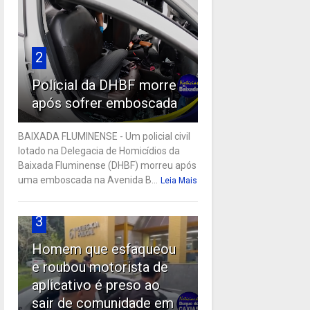
2
Policial da DHBF morre
após sofrer emboscada
BAIXADA FLUMINENSE - Um policial civil
lotado na Delegacia de Homicídios da
Baixada Fluminense (DHBF) morreu após
uma emboscada na Avenida B...
Leia Mais
3
Homem que esfaqueou
e roubou motorista de
aplicativo é preso ao
sair de comunidade em