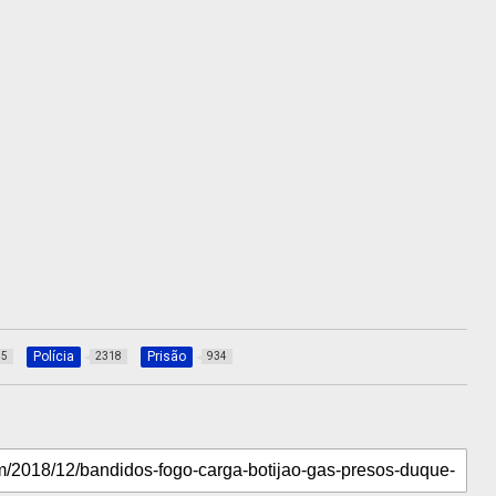
Polícia
Prisão
35
2318
934