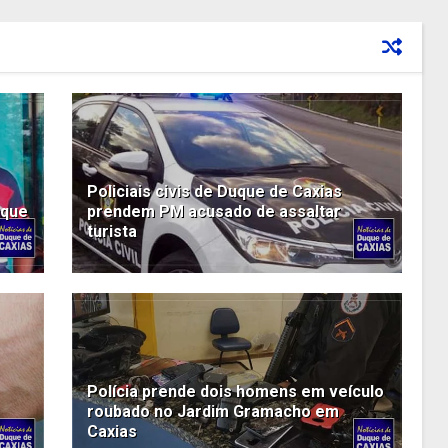
Policiais civis de Duque de Caxias
uque
prendem PM acusado de assaltar
turista
Polícia prende dois homens em veículo
roubado no Jardim Gramacho em
Caxias