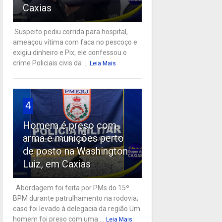
Caxias
Suspeito pediu corrida para hospital,
ameaçou vítima com faca no pescoço e
exigiu dinheiro e Pix; ele confessou o
crime Policiais civis da ...
Leia Mais
4
Homem é preso com
arma e munições perto
de posto na Washington
Luiz, em Caxias
Abordagem foi feita por PMs do 15º
BPM durante patrulhamento na rodovia;
caso foi levado à delegacia da região Um
homem foi preso com uma ...
Leia Mais